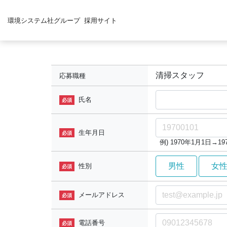
環境システム社グループ
採用サイト
清掃スタッフ
応募職種
氏名
必須
生年月日
必須
例) 1970年1月1日→197
男性
女
性別
必須
メールアドレス
必須
電話番号
必須