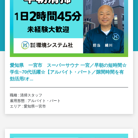
愛知県 一宮市 スーパーサウナ 一宮／早朝の短時間☆
学生~70代活躍☆【アルバイト・パート／隙間時間を有
効活用/オ...
職種 : 清掃スタッフ
雇用形態 : アルバイト・パート
エリア : 愛知県一宮市