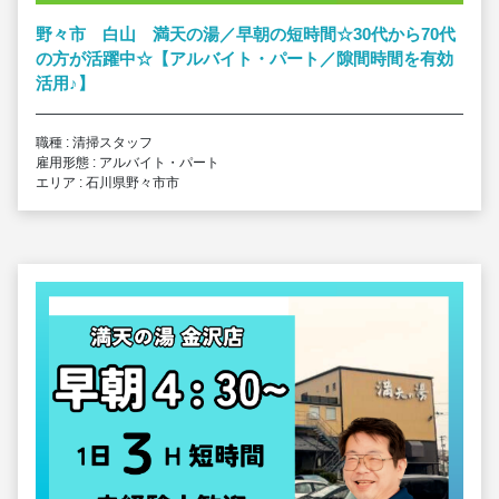
野々市 白山 満天の湯／早朝の短時間☆30代から70代
の方が活躍中☆【アルバイト・パート／隙間時間を有効
活用
♪
】
職種 : 清掃スタッフ
雇用形態 : アルバイト・パート
エリア : 石川県野々市市