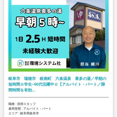
岐阜市 瑞穂市 岐南町 六条温泉 喜多の湯／早朝の
短時間☆学生~60代活躍中☆【アルバイト・パート／隙
間時間を有効...
職種 : 清掃スタッフ
雇用形態 : アルバイト・パート
エリア : 岐阜県岐阜市