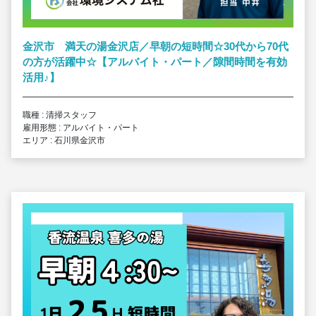
金沢市 満天の湯金沢店／早朝の短時間☆30代から70代
の方が活躍中☆【アルバイト・パート／隙間時間を有効
活用
♪
】
職種 : 清掃スタッフ
雇用形態 : アルバイト・パート
エリア : 石川県金沢市