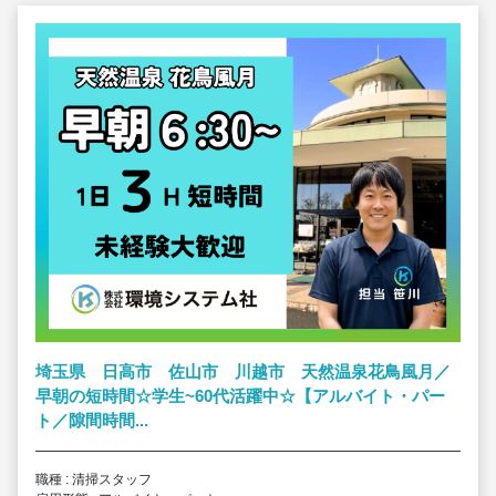
埼玉県 日高市 佐山市 川越市 天然温泉花鳥風月／
早朝の短時間☆学生~60代活躍中☆【アルバイト・パー
ト／隙間時間...
職種 : 清掃スタッフ