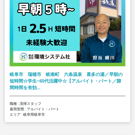
岐阜市 瑞穂市 岐南町 六条温泉 喜多の湯／早朝の
短時間☆学生~60代活躍中☆【アルバイト・パート／隙
間時間を有効...
職種 : 清掃スタッフ
雇用形態 : アルバイト・パート
エリア : 岐阜県岐阜市