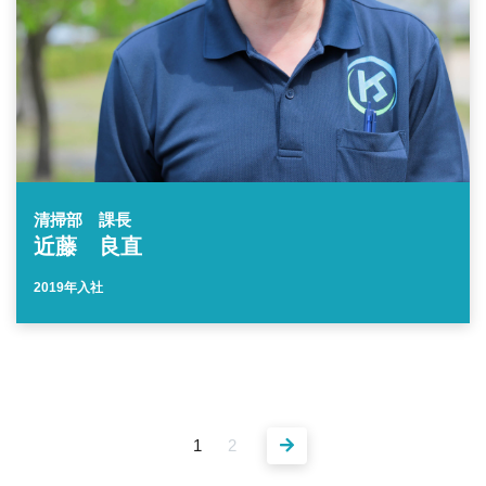
清掃部 課長
近藤 良直
2019年入社
1
2